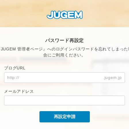
パスワード再設定
『JUGEM 管理者ページ』へのログインパスワードを忘れてしまった
合にご利用ください。
ブログURL
http://
.jugem.jp
メールアドレス