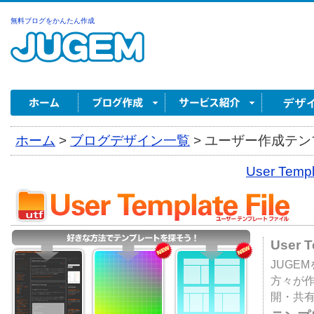
無料ブログをかんたん作成
ホーム
>
ブログデザイン一覧
>
ユーザー作成テンプ
User Tem
User 
JUGE
方々が
開・共