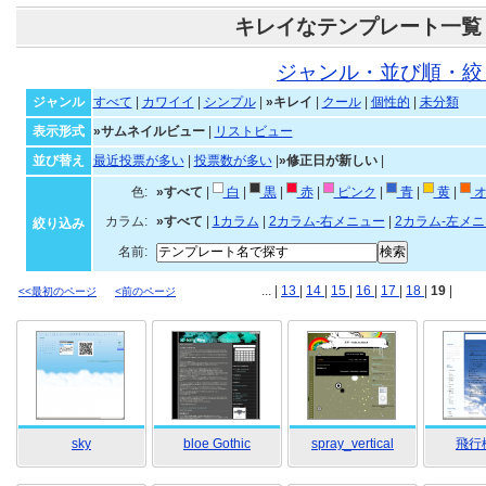
キレイなテンプレート一覧
ジャンル・並び順・絞
ジャンル
すべて
|
カワイイ
|
シンプル
|
»キレイ
|
クール
|
個性的
|
未分類
表示形式
»サムネイルビュー
|
リストビュー
並び替え
最近投票が多い
|
投票数が多い
|
»修正日が新しい
|
色:
»すべて
|
白
|
黒
|
赤
|
ピンク
|
青
|
黄
|
オ
カラム:
»すべて
|
1カラム
|
2カラム-右メニュー
|
2カラム-左メ
絞り込み
名前:
... |
13
|
14
|
15
|
16
|
17
|
18
|
19
|
<<最初のページ
<前のページ
sky
bloe Gothic
spray_vertical
飛行