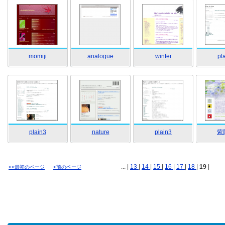
momiji
analogue
winter
pl
plain3
nature
plain3
紫
... |
13
|
14
|
15
|
16
|
17
|
18
|
19
|
<<最初のページ
<前のページ