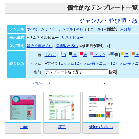
個性的なテンプレート一覧
ジャンル・並び順・絞
ジャンル
すべて
|
カワイイ
|
シンプル
|
キレイ
|
クール
|
»個性的
|
未分類
表示形式
»サムネイルビュー
|
リストビュー
並び替え
最近投票が多い
|
投票数が多い
|
»修正日が新しい
|
色:
すべて
|
白
|
黒
|
赤
|
ピンク
|
»
青
|
黄
|
オ
カラム:
»すべて
|
1カラム
|
2カラム-右メニュー
|
2カラム-左メ
絞り込み
名前:
|
1
|
2
|
<前のページ
plane
夜王
stripex2colors