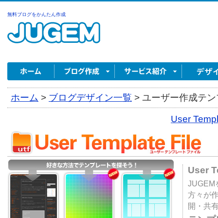
無料ブログをかんたん作成
ホーム
>
ブログデザイン一覧
>
ユーザー作成テンプ
User Tem
User 
JUGE
方々が
開・共