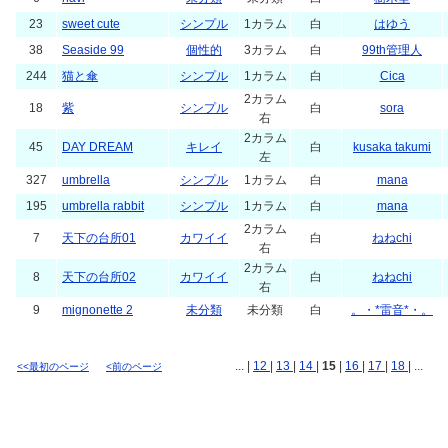
23
sweet cute
シンプル
1カラム
白
はゆう
38
Seaside 99
個性的
3カラム
白
99th管理人
244
猫と傘
シンプル
1カラム
白
Cica
2カラム
18
紫
シンプル
白
sora
右
2カラム
45
DAY DREAM
キレイ
白
kusaka takumi
左
327
umbrella
シンプル
1カラム
白
mana
195
umbrella rabbit
シンプル
1カラム
白
mana
2カラム
7
天下の台所01
カワイイ
白
ねねchi
右
2カラム
8
天下の台所02
カワイイ
白
ねねchi
右
9
mignonette 2
未分類
未分類
白
。・*雷音*・。
... |
12
|
13
|
14
|
15
|
16
|
17
|
18
| ...
<<最初のページ
<前のページ