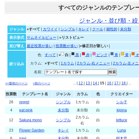
すべてのジャンルのテンプレ
ジャンル・並び順・絞
ジャンル
»すべて
|
カワイイ
|
シンプル
|
キレイ
|
クール
|
個性的
|
未分類
表示形式
サムネイルビュー
|
»リストビュー
並び替え
最近投票が多い
|
投票数が多い
|
»修正日が新しい
|
色:
すべて
|
»
白
|
黒
|
赤
|
ピンク
|
青
|
黄
|
オ
カラム:
»すべて
|
1カラム
|
2カラム-右メニュー
|
2カラム-左メ
絞り込み
名前:
... |
12
|
13
|
14
|
15
|
16
|
17
|
18
| ...
<<最初のページ
<前のページ
投票数
テンプレート名
ジャンル
カラム
色
クリエイター
26
regret
シンプル
1カラム
白
シル子
4
eat pink
未分類
未分類
白
kipina
2カラム
12
Sakura mono
シンプル
白
lettuce
右
23
Flower Garden
キレイ
1カラム
白
Luna
6
navi
未分類
未分類
白
樹木堂