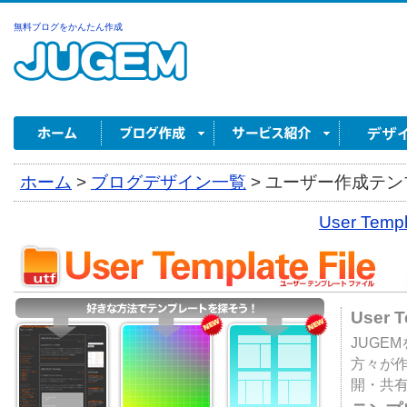
無料ブログをかんたん作成
ホーム
>
ブログデザイン一覧
>
ユーザー作成テンプ
User Tem
User 
JUGE
方々が
開・共