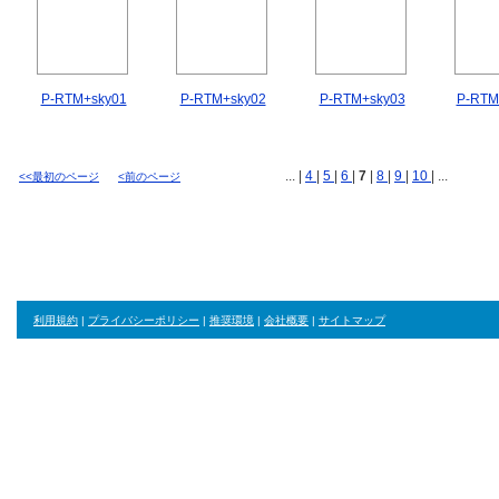
P-RTM+sky01
P-RTM+sky02
P-RTM+sky03
P-RTM
... |
4
|
5
|
6
|
7
|
8
|
9
|
10
| ...
<<最初のページ
<前のページ
利用規約
|
プライバシーポリシー
|
推奨環境
|
会社概要
|
サイトマップ