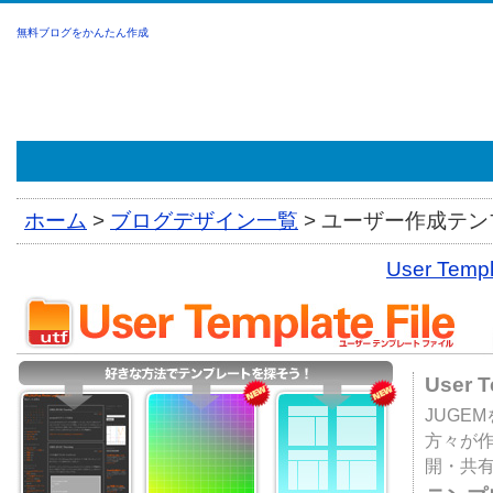
無料ブログをかんたん作成
ホーム
>
ブログデザイン一覧
>
ユーザー作成テンプ
User Tem
User 
JUGE
方々が
開・共