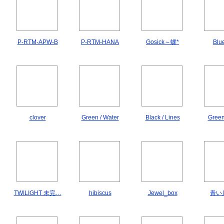
P-RTM-APW-B
P-RTM-HANA
Gosick～蝶*
Blu
clover
Green / Water
Black / Lines
Green
TWILIGHT 未完…
hibiscus
Jewel_box
青い