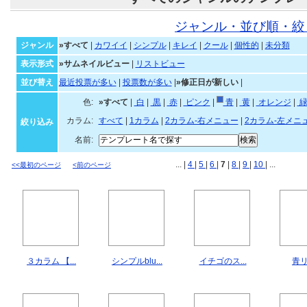
ジャンル・並び順・絞
ジャンル
»すべて
|
カワイイ
|
シンプル
|
キレイ
|
クール
|
個性的
|
未分類
表示形式
»サムネイルビュー
|
リストビュー
並び替え
最近投票が多い
|
投票数が多い
|
»修正日が新しい
|
色:
»すべて
|
白
|
黒
|
赤
|
ピンク
|
青
|
黄
|
オレンジ
|
カラム:
すべて
|
1カラム
|
2カラム-右メニュー
|
2カラム-左メニ
絞り込み
名前:
... |
4
|
5
|
6
|
7
|
8
|
9
|
10
| ...
<<最初のページ
<前のページ
３カラム 【...
シンプルblu...
イチゴのス...
青