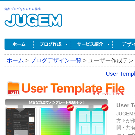
無料ブログをかんたん作成
ホーム
>
ブログデザイン一覧
>
ユーザー作成テンプ
User Tem
User 
JUGE
方々が
開・共