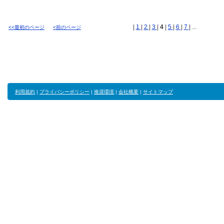
|
1
|
2
|
3
|
4
|
5
|
6
|
7
| ...
<<最初のページ
<前のページ
利用規約
|
プライバシーポリシー
|
推奨環境
|
会社概要
|
サイトマップ