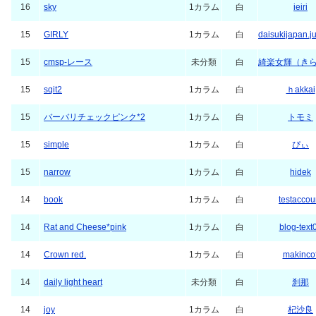
16
sky
1カラム
白
ieiri
15
GIRLY
1カラム
白
daisukijapan.j
15
cmsp-レース
未分類
白
綺楽女輝（き
15
sqit2
1カラム
白
ｈakkai
15
バーバリチェックピンク*2
1カラム
白
トモミ
15
simple
1カラム
白
ぴぃ
15
narrow
1カラム
白
hidek
14
book
1カラム
白
testaccou
14
Rat and Cheese*pink
1カラム
白
blog-text
14
Crown red.
1カラム
白
makinco
14
daily light heart
未分類
白
刹那
14
joy
1カラム
白
杞沙良