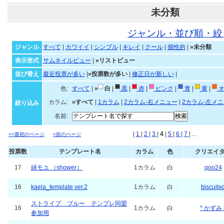
未分類
ジャンル・並び順・絞
ジャンル
すべて
|
カワイイ
|
シンプル
|
キレイ
|
クール
|
個性的
|
»未分類
表示形式
サムネイルビュー
|
»リストビュー
並び替え
最近投票が多い
|
»投票数が多い
|
修正日が新しい
|
色:
すべて
|
»
白
|
黒
|
赤
|
ピンク
|
青
|
黄
|
オ
カラム:
»すべて
|
1カラム
|
2カラム-右メニュー
|
2カラム-左メ
絞り込み
名前:
|
1
|
2
|
3
|
4
|
5
|
6
|
7
| ...
<<最初のページ
<前のページ
投票数
テンプレート名
カラム
色
クリエイ
17
緑モユ （shower）
1カラム
白
qoo24
16
kaela_template ver.2
1カラム
白
biscuitx
ストライプ ブルー テンプレ同盟
16
1カラム
白
* かずみ 
参加用