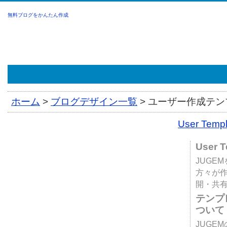
無料ブログをかんたん作成
ホーム
>
ブログデザイン一覧
>
ユーザー作成テンプ
User Tem
User 
JUGE
方々が
開・共