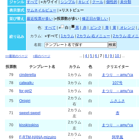
カワイイテンプレート一覧
ジャンル・並び順・絞
ジャンル
すべて
|
»カワイイ
|
シンプル
|
キレイ
|
クール
|
個性的
|
未分類
表示形式
サムネイルビュー
|
»リストビュー
並び替え
最近投票が多い
|
»投票数が多い
|
修正日が新しい
|
色:
すべて
|
»
白
|
黒
|
赤
|
ピンク
|
青
|
黄
|
オ
カラム:
»すべて
|
1カラム
|
2カラム-右メニュー
|
2カラム-左メ
絞り込み
名前:
... |
4
|
5
|
6
|
7
|
8
|
9
|
10
| ...
<<最初のページ
<前のページ
投票数
テンプレート名
カラム
色
クリエイター
79
cinderella
1カラム
白
まつり -- amu*ca
78
catwalk♪
3カラム
白
107号
76
for girl2
1カラム
白
まつり -- amu*ca
2カラム
75
Onigiri
白
ふさふさ
右
2カラム