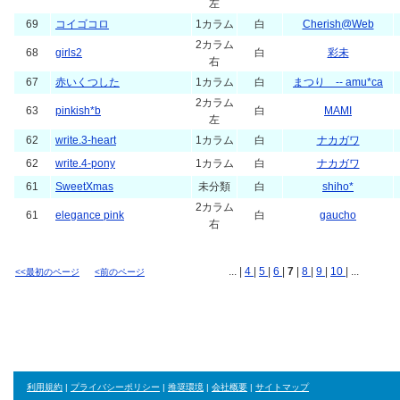
71
sweet-sweet
白
杏
左
2カラム
70
kisskisskiss
白
まつり -- amu*ca
左
2カラム
69
F-RTM-HANA-mizuiro
白
阿早風
左
69
コイゴコロ
1カラム
白
Cherish@Web
2カラム
68
girls2
白
彩未
右
67
赤いくつした
1カラム
白
まつり -- amu*ca
2カラム
63
pinkish*b
白
MAMI
左
62
write.3-heart
1カラム
白
ナカガワ
62
write.4-pony
1カラム
白
ナカガワ
61
SweetXmas
未分類
白
shiho*
2カラム
61
elegance pink
白
gaucho
右
... |
4
|
5
|
6
|
7
|
8
|
9
|
10
| ...
<<最初のページ
<前のページ