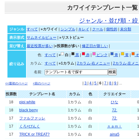
カワイイテンプレート一覧
ジャンル・並び順・絞
ジャンル
すべて
|
»カワイイ
|
シンプル
|
キレイ
|
クール
|
個性的
|
未分類
表示形式
サムネイルビュー
|
»リストビュー
並び替え
最近投票が多い
|
»投票数が多い
|
修正日が新しい
|
色:
すべて
|
»
白
|
黒
|
赤
|
ピンク
|
青
|
黄
|
オ
カラム:
すべて
|
»1カラム
|
2カラム-右メニュー
|
2カラム-左メ
絞り込み
名前:
|
3
|
4
|
5
|
6
|
7
|
8
|
9
| ...
<<最初のページ
<前のページ
投票数
テンプレート名
カラム
色
クリエイター
18
pipi white
1カラム
白
ひな
0
18
black berry
1カラム
白
72.
1
17
ファルファッレ
1カラム
白
72.
1
17
くろ×ぴんく
1カラム
白
ｎａｍｉ
1
17
TRICK or TREAT?
1カラム
白
aina5
1