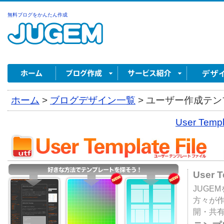
無料ブログをかんたん作成
ホーム
>
ブログデザイン一覧
>
ユーザー作成テンプ
User Tem
User 
JUGE
方々が
開・共