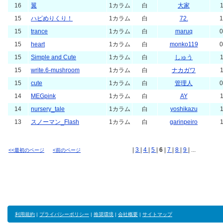
16
翼
1カラム
白
大家
1
15
ハピめりくり！
1カラム
白
72.
1
15
trance
1カラム
白
maruq
0
15
heart
1カラム
白
monko119
0
15
Simple and Cute
1カラム
白
しゅう
1
15
write.6-mushroom
1カラム
白
ナカガワ
1
15
cute
1カラム
白
管理人
0
14
MEGpink
1カラム
白
AY
1
14
nursery_tale
1カラム
白
yoshikazu
1
13
スノーマン_Flash
1カラム
白
garinpeiro
1
|
3
|
4
|
5
|
6
|
7
|
8
|
9
| ...
<<最初のページ
<前のページ
利用規約
|
プライバシーポリシー
|
推奨環境
|
会社概要
|
サイトマップ