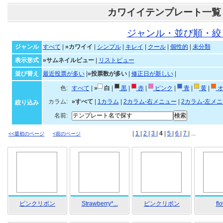
カワイイテンプレート一覧
ジャンル・並び順・絞
ジャンル
すべて
|
»カワイイ
|
シンプル
|
キレイ
|
クール
|
個性的
|
未分類
表示形式
»サムネイルビュー
|
リストビュー
並び替え
最近投票が多い
|
»投票数が多い
|
修正日が新しい
|
色:
すべて
|
»
白
|
黒
|
赤
|
ピンク
|
青
|
黄
|
オ
カラム:
»すべて
|
1カラム
|
2カラム-右メニュー
|
2カラム-左メ
絞り込み
名前:
|
1
|
2
|
3
|
4
|
5
|
6
|
7
| ...
<<最初のページ
<前のページ
ピンクリボン
Strawberry*...
ピンクリボン
fl