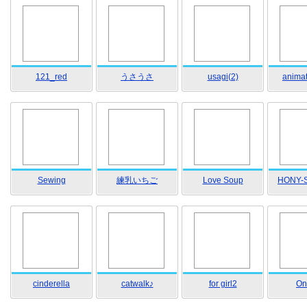
121_red
うさうさ
usagi(2)
animat
Sewing
練乳いちご
Love Soup
HONY-S
cinderella
catwalk♪
for girl2
Oni