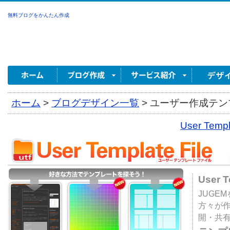
無料ブログをかんたん作成
ホーム
>
ブログデザイン一覧
>
ユーザー作成テンプ
User Tem
User 
JUGE
方々が
開・共