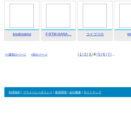
kisskisskiss
F-RTM-HANA-...
コイゴコロ
gi
|
1
|
2
|
3
|
4
|
5
|
6
|
7
| ...
<<最初のページ
<前のページ
利用規約
|
プライバシーポリシー
|
推奨環境
|
会社概要
|
サイトマップ