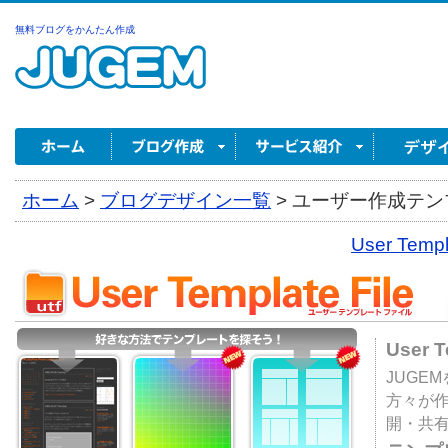
無料ブログをかんたん作成
ホーム
>
ブログデザイン一覧
>
ユーザー作成テンプ
User Tem
User 
JUGE
方々が
開・共