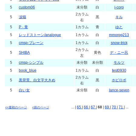
5
custom06
未分類
白
i-coro
2カラム
5
涙猫
黒
キル
右
5
P - 青
1カラム
青
ゆと
5
レッドストーン/analogue
1カラム
白
mmorpg213
5
cmsp-プレーン
1カラム
白
snow-trick
2カラム
5
SHIBA
黄色
デ・ニー呂
左
5
cmsp-シンプル
未分類
未分類
モルツ
5
book_blue
1カラム
白
test0930
2カラム
5
黒背景、白文字大きめ
黒
ホピロボ
右
5
白い女
未分類
白
lance-seven
... |
65
|
66
|
67
|
68
|
69
|
70
|
71
| ...
<<最初のページ
<前のページ