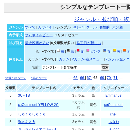
シンプルなテンプレート一
ジャンル・並び順・絞
ジャンル
すべて
|
カワイイ
|
»シンプル
|
キレイ
|
クール
|
個性的
|
未分類
表示形式
サムネイルビュー
|
»リストビュー
並び替え
最近投票が多い
|
»投票数が多い
|
修正日が新しい
|
色:
»すべて
|
白
|
黒
|
赤
|
ピンク
|
青
|
黄
|
オ
カラム:
»すべて
|
1カラム
|
2カラム-右メニュー
|
2カラム-左メ
絞り込み
名前:
... |
65
|
66
|
67
|
68
|
69
|
70
|
71
| ...
<<最初のページ
<前のページ
投票数
テンプレート名
カラム
色
クリエイター
5
3CF 1B
3カラム
黒
Emmanuel
2カラム
5
coComment-YELLOW-2C
黄色
coComment
右
5
しろくろしろくろ
1カラム
白
cheli
5
別名を入力
3カラム
黄色
あきお
5
３カラムレイアウト-001
3カラム
白
ST777