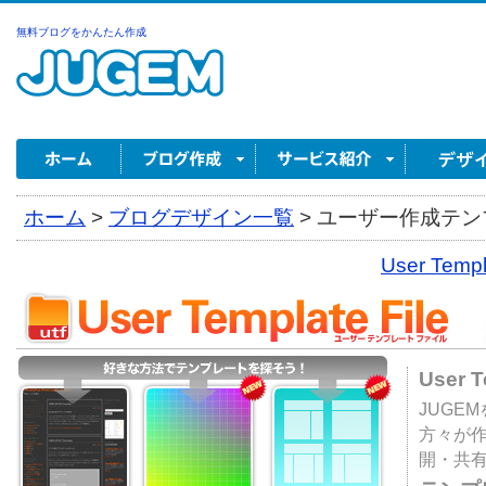
無料ブログをかんたん作成
ホーム
>
ブログデザイン一覧
>
ユーザー作成テンプ
User Tem
User 
JUGE
方々が
開・共