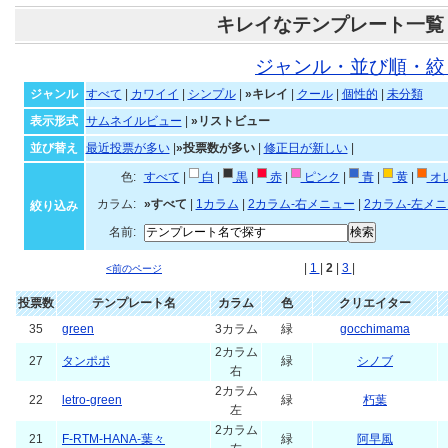
キレイなテンプレート一覧
ジャンル・並び順・絞
ジャンル
すべて
|
カワイイ
|
シンプル
|
»キレイ
|
クール
|
個性的
|
未分類
表示形式
サムネイルビュー
|
»リストビュー
並び替え
最近投票が多い
|
»投票数が多い
|
修正日が新しい
|
色:
すべて
|
白
|
黒
|
赤
|
ピンク
|
青
|
黄
|
オ
カラム:
»すべて
|
1カラム
|
2カラム-右メニュー
|
2カラム-左メ
絞り込み
名前:
|
1
|
2
|
3
|
<前のページ
投票数
テンプレート名
カラム
色
クリエイター
35
green
3カラム
緑
gocchimama
2カラム
27
タンポポ
緑
シノブ
右
2カラム
22
letro-green
緑
朽葉
左
2カラム
21
F-RTM-HANA-葉々
緑
阿早風