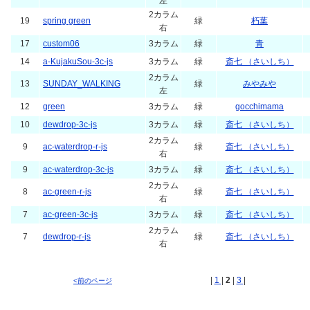
左
2カラム
19
spring green
緑
朽葉
右
17
custom06
3カラム
緑
青
14
a-KujakuSou-3c-js
3カラム
緑
斎七 （さいしち）
2カラム
13
SUNDAY_WALKING
緑
みやみや
左
12
green
3カラム
緑
gocchimama
10
dewdrop-3c-js
3カラム
緑
斎七 （さいしち）
2カラム
9
ac-waterdrop-r-js
緑
斎七 （さいしち）
右
9
ac-waterdrop-3c-js
3カラム
緑
斎七 （さいしち）
2カラム
8
ac-green-r-js
緑
斎七 （さいしち）
右
7
ac-green-3c-js
3カラム
緑
斎七 （さいしち）
2カラム
7
dewdrop-r-js
緑
斎七 （さいしち）
右
|
1
|
2
|
3
|
<前のページ