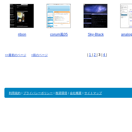
ribon
corum風05
Sky-Black
analog
|
1
|
2
|
3
|
4
|
<<最初のページ
<前のページ
利用規約
|
プライバシーポリシー
|
推奨環境
|
会社概要
|
サイトマップ