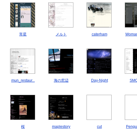
宵星
メルト
caterham
Woman 
mun_restaur...
海の窓辺
Day-Night
SM
桜
maplestory
cut
Pengui