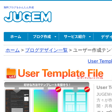
無料ブログをかんたん作成
ホーム
>
ブログデザイン一覧
>
ユーザー作成テンプ
User Tem
User 
JUGE
方々が
開・共