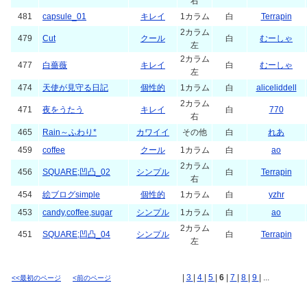
右
481
capsule_01
キレイ
1カラム
白
Terrapin
2カラム
479
Cut
クール
白
むーしゃ
左
2カラム
477
白薔薇
キレイ
白
むーしゃ
左
474
天使が見守る日記
個性的
1カラム
白
aliceliddell
2カラム
471
夜をうたう
キレイ
白
770
右
465
Rain～ふわり*
カワイイ
その他
白
れあ
459
coffee
クール
1カラム
白
ao
2カラム
456
SQUARE;凹凸_02
シンプル
白
Terrapin
右
454
絵ブログsimple
個性的
1カラム
白
yzhr
453
candy,coffee,sugar
シンプル
1カラム
白
ao
2カラム
451
SQUARE;凹凸_04
シンプル
白
Terrapin
左
|
3
|
4
|
5
|
6
|
7
|
8
|
9
| ...
<<最初のページ
<前のページ