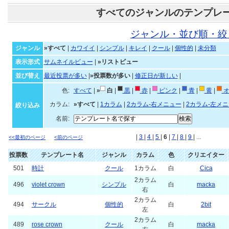
すべてのジャンルのテンプレ
ジャンル・並び順・絞
ジャンル
»すべて
|
カワイイ
|
シンプル
|
キレイ
|
クール
|
個性的
|
未分類
表示形式
サムネイルビュー
|
»リストビュー
並び替え
最近投票が多い
|
»投票数が多い
|
修正日が新しい
|
色:
すべて
|
»
白
|
黒
|
赤
|
ピンク
|
青
|
黄
|
オ
カラム:
»すべて
|
1カラム
|
2カラム-右メニュー
|
2カラム-左メ
絞り込み
名前:
|
3
|
4
|
5
|
6
|
7
|
8
|
9
| ...
<<最初のページ
<前のページ
投票数
テンプレート名
ジャンル
カラム
色
クリエイター
501
時計
クール
1カラム
白
Cica
2カラム
496
violet crown
シンプル
白
macka
右
2カラム
494
サークル
個性的
白
2bit
左
2カラム
489
rose crown
クール
白
macka