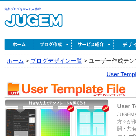
無料ブログをかんたん作成
ホーム
>
ブログデザイン一覧
>
ユーザー作成テンプ
User Tem
User 
JUGE
方々が
開・共