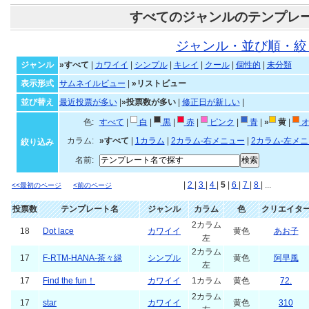
すべてのジャンルのテンプレ
ジャンル・並び順・絞
ジャンル
»すべて
|
カワイイ
|
シンプル
|
キレイ
|
クール
|
個性的
|
未分類
表示形式
サムネイルビュー
|
»リストビュー
並び替え
最近投票が多い
|
»投票数が多い
|
修正日が新しい
|
色:
すべて
|
白
|
黒
|
赤
|
ピンク
|
青
|
»
黄
|
オ
カラム:
»すべて
|
1カラム
|
2カラム-右メニュー
|
2カラム-左メ
絞り込み
名前:
|
2
|
3
|
4
|
5
|
6
|
7
|
8
| ...
<<最初のページ
<前のページ
投票数
テンプレート名
ジャンル
カラム
色
クリエイタ
2カラム
18
Dot lace
カワイイ
黄色
あお子
左
2カラム
17
F-RTM-HANA-茶々緑
シンプル
黄色
阿早風
左
17
Find the fun！
カワイイ
1カラム
黄色
72.
2カラム
17
star
カワイイ
黄色
310