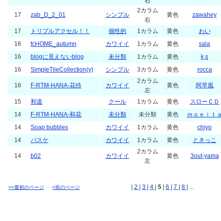
右
2カラム
17
zab_D_2_01
シンプル
黄色
zawahey
右
17
トリプルアクセル！！
個性的
1カラム
黄色
わい
16
fcHOME_autumn
カワイイ
1カラム
黄色
sala
16
blogに見えないblog
未分類
1カラム
黄色
k,s
16
SimpleTileCollection(y)
シンプル
3カラム
黄色
rocca
2カラム
16
F-RTM-HANA-花待
カワイイ
黄色
阿早風
左
15
和道
クール
1カラム
黄色
スローＣＤ
14
F-RTM-HANA-和花
未分類
未分類
黄色
ｍｏｅｉｔ
14
Soap bubbles
カワイイ
1カラム
黄色
chiyo
14
バスケ
カワイイ
1カラム
黄色
ときっこ
2カラム
14
b02
カワイイ
黄色
3out-yama
左
|
2
|
3
|
4
|
5
|
6
|
7
|
8
| ...
<<最初のページ
<前のページ