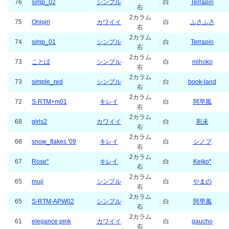
76
simp_02
シンプル
白
Terrapin
右
2カラム
75
Onigiri
カワイイ
白
ふさふさ
右
2カラム
74
simp_01
シンプル
白
Terrapin
右
2カラム
73
ことば
シンプル
白
mihoko
右
2カラム
73
simple_red
シンプル
白
book-land
右
2カラム
72
S-RTM+m01
キレイ
白
阿早風
右
2カラム
68
girls2
カワイイ
白
彩未
右
2カラム
68
snow_flakes '09
キレイ
白
シノブ
右
2カラム
67
Rose*
キレイ
白
Keiko*
右
2カラム
65
muji
シンプル
白
やまの
右
2カラム
65
S-RTM-APW02
シンプル
白
阿早風
右
2カラム
61
elegance pink
カワイイ
白
gaucho
右