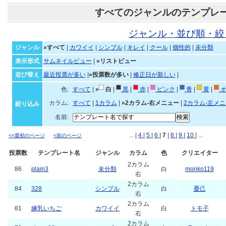
すべてのジャンルのテンプレ
ジャンル・並び順・絞
ジャンル
»すべて
|
カワイイ
|
シンプル
|
キレイ
|
クール
|
個性的
|
未分類
表示形式
サムネイルビュー
|
»リストビュー
並び替え
最近投票が多い
|
»投票数が多い
|
修正日が新しい
|
色:
すべて
|
»
白
|
黒
|
赤
|
ピンク
|
青
|
黄
|
オ
カラム:
すべて
|
1カラム
|
»2カラム-右メニュー
|
2カラム-左メ
絞り込み
名前:
... |
4
|
5
|
6
|
7
|
8
|
9
|
10
| ...
<<最初のページ
<前のページ
投票数
テンプレート名
ジャンル
カラム
色
クリエイター
2カラム
86
plain3
未分類
白
monko119
右
2カラム
84
328
シンプル
白
憂己
右
2カラム
81
練乳いちご
カワイイ
白
トモ子
右
2カラム