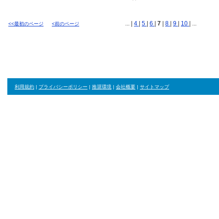
... |
4
|
5
|
6
|
7
|
8
|
9
|
10
| ...
<<最初のページ
<前のページ
利用規約
|
プライバシーポリシー
|
推奨環境
|
会社概要
|
サイトマップ