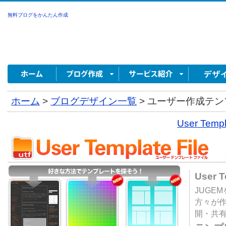
無料ブログをかんたん作成
ホーム
>
ブログデザイン一覧
>
ユーザー作成テンプ
User Tem
User 
JUGE
方々が
開・共