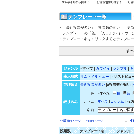
・「最近投票が多い」「投票数の多い」「更
・テンプレートの「色」「カラム(レイアウト
・テンプレート名をクリックするとテンプレ
すべ
ジャンル
»すべて
|
カワイイ
|
シンプル
|
キ
表示形式
サムネイルビュー
|
»リストビュ
並び替え
最近投票が多い
|
»投票数が多い
|
色:
»すべて
|
白
|
黒
|
カラム:
すべて
|
1カラム
|
»2
絞り込み
名前:
... |
4
<<最初のページ
<前のページ
投票数
テンプレート名
ジャンル