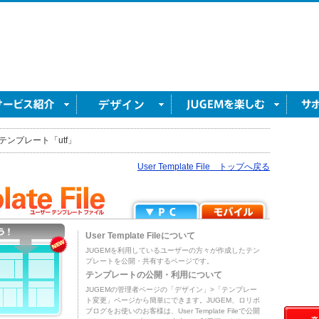
テンプレート「utf」
User Template File トップへ戻る
User Template Fileについて
JUGEMを利用しているユーザーの方々が作成したテン
プレートを公開・共有するページです。
テンプレートの公開・利用について
JUGEMの管理者ページの「デザイン」>「テンプレー
ト変更」ページから簡単にできます。JUGEM、ロリポ
ブログをお使いのお客様は、User Template Fileで公開