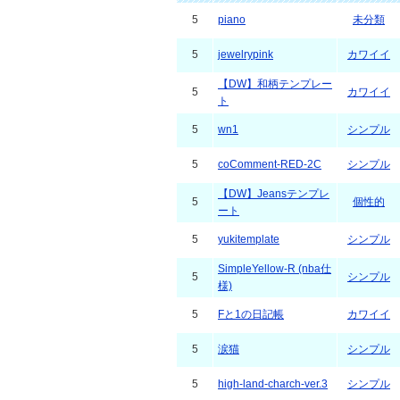
5
piano
未分類
5
jewelrypink
カワイイ
【DW】和柄テンプレー
5
カワイイ
ト
5
wn1
シンプル
5
coComment-RED-2C
シンプル
【DW】Jeansテンプレ
5
個性的
ート
5
yukitemplate
シンプル
SimpleYellow-R (nba仕
5
シンプル
様)
5
Fと1の日記帳
カワイイ
5
涙猫
シンプル
5
high-land-charch-ver.3
シンプル