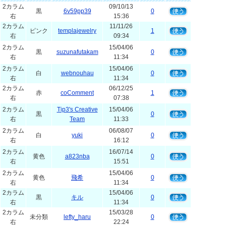
2カラム
09/10/13
黒
6v59pp39
0
右
15:36
2カラム
11/11/26
ピンク
templajewelry
1
右
09:34
2カラム
15/04/06
黒
suzunafutakam
0
右
11:34
2カラム
15/04/06
白
webnouhau
0
右
11:34
2カラム
06/12/25
赤
coComment
1
右
07:38
2カラム
Tip3's Creative
15/04/06
黒
0
右
Team
11:33
2カラム
06/08/07
白
yuki
0
右
16:12
2カラム
16/07/14
黄色
a823nba
0
右
15:51
2カラム
15/04/06
黄色
飛希
0
右
11:34
2カラム
15/04/06
黒
キル
0
右
11:34
2カラム
15/03/28
未分類
lefty_haru
0
右
22:24