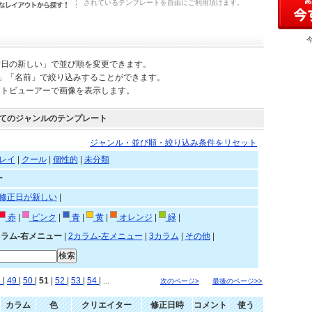
されているテンプレートを自由にご利用頂けます。
新日の新しい」で並び順を変更できます。
)」「名前」で絞り込みすることができます。
ートビューアーで画像を表示します。
てのジャンルのテンプレート
ジャンル・並び順・絞り込み条件をリセット
レイ
|
クール
|
個性的
|
未分類
ー
修正日が新しい
|
赤
|
ピンク
|
青
|
黄
|
オレンジ
|
緑
|
カラム-右メニュー
|
2カラム-左メニュー
|
3カラム
|
その他
|
8
|
49
|
50
|
51
|
52
|
53
|
54
| ...
次のページ>
最後のページ>>
カラム
色
クリエイター
修正日時
コメント
使う