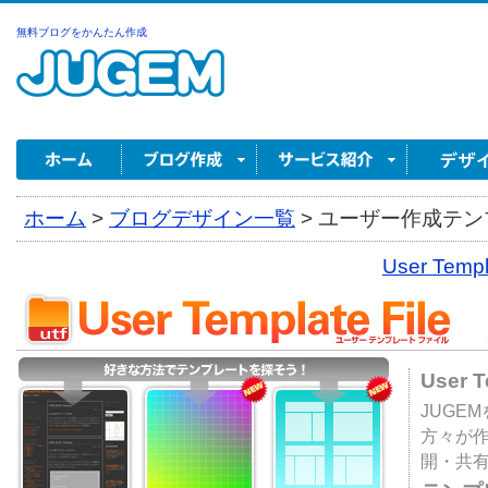
無料ブログをかんたん作成
ホーム
>
ブログデザイン一覧
>
ユーザー作成テンプ
User Tem
User 
JUGE
方々が
開・共