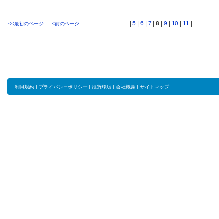
... |
5
|
6
|
7
|
8
|
9
|
10
|
11
| ...
<<最初のページ
<前のページ
利用規約
|
プライバシーポリシー
|
推奨環境
|
会社概要
|
サイトマップ