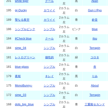
201
white tiger
クール
黒
Akari
左
2カラム
195
gr-Ducky
カワイイ
白
Gun☆Ryu
左
2カラム
189
聖なる夜空
カワイイ
青
鈴音
左
2カラム
186
シンプルピンク
シンプル
ピンク
blue
左
2カラム
184
#Check blue
クール
青
itsu
左
2カラム
184
simp_04
シンプル
白
Terrapin
左
2カラム
181
レトログリーン
個性的
緑
コロタ
左
2カラム
181
blue-glass
シンプル
青
杏
左
2カラム
179
夜桜
キレイ
黒
りみ
左
2カラム
175
MonoBunny♪
シンプル
白
About
左
2カラム
172
simp_03
シンプル
白
Terrapin
左
2カラム
168
dots_big_blue
シンプル
青
三重殺セカンド
左