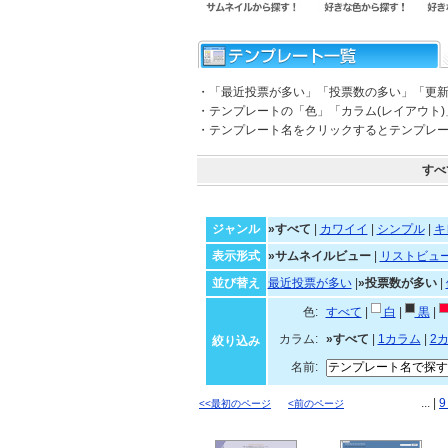
・「最近投票が多い」「投票数の多い」「更
・テンプレートの「色」「カラム(レイアウト
・テンプレート名をクリックするとテンプレ
すべ
ジャンル
»すべて
|
カワイイ
|
シンプル
|
キ
表示形式
»サムネイルビュー
|
リストビュ
並び替え
最近投票が多い
|
»投票数が多い
|
色:
すべて
|
白
|
黒
|
カラム:
»すべて
|
1カラム
|
2
絞り込み
名前:
... |
<<最初のページ
<前のページ