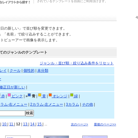
されているテンプレートを自由にご利用頂けます。
新日の新しい」で並び順を変更できます。
)」「名前」で絞り込みすることができます。
ートビューアーで画像を表示します。
てのジャンルのテンプレート
ジャンル・並び順・絞り込み条件をリセット
レイ
|
クール
|
個性的
|
未分類
ー
修正日が新しい
|
赤
|
ピンク
|
»
青
|
黄
|
オレンジ
|
緑
|
カラム-右メニュー
|
2カラム-左メニュー
|
3カラム
|
その他
|
9
|
10
|
11
|
12
|
13
|
14
|
15
| ...
次のページ>
最後のページ>>