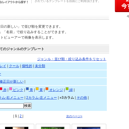
されているテンプレートを自由にご利用頂けます。
新日の新しい」で並び順を変更できます。
)」「名前」で絞り込みすることができます。
ートビューアーで画像を表示します。
てのジャンルのテンプレート
ジャンル・並び順・絞り込み条件をリセット
レイ
|
クール
|
個性的
|
未分類
ー
修正日が新しい
|
赤
|
ピンク
|
青
|
黄
|
オレンジ
|
緑
|
ラム-右メニュー
|
2カラム-左メニュー
|
»3カラム
|
その他
|
|
1
|
2
|
次のページ>