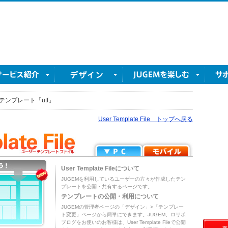
テンプレート「utf」
User Template File トップへ戻る
User Template Fileについて
JUGEMを利用しているユーザーの方々が作成したテン
プレートを公開・共有するページです。
テンプレートの公開・利用について
JUGEMの管理者ページの「デザイン」>「テンプレー
ト変更」ページから簡単にできます。JUGEM、ロリポ
ブログをお使いのお客様は、User Template Fileで公開