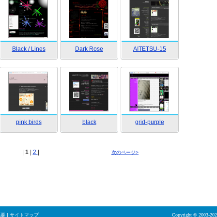
Black / Lines
Dark Rose
AITETSU-15
pink birds
black
grid-purple
|
1
|
2
|
次のページ>
概要
|
サイトマップ
Copyright © 2003-