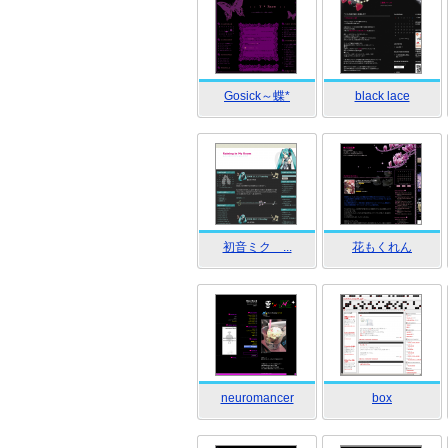
Gosick～蝶*
black lace
初音ミク ...
花もくれん
neuromancer
box