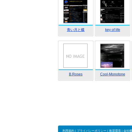
青い月と蝶
key of life
B.Roses
Cool-Monotone
利用規約
|
プライバシーポリシー
|
推奨環境
|
会社