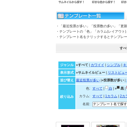
・「最近投票が多い」「投票数の多い」「更
・テンプレートの「色」「カラム(レイアウト
・テンプレート名をクリックするとテンプレ
すべ
ジャンル
»すべて
|
カワイイ
|
シンプル
|
キ
表示形式
»サムネイルビュー
|
リストビュ
並び替え
最近投票が多い
|
»投票数が多い
|
色:
すべて
|
白
|
»
黒
|
カラム:
すべて
|
1カラム
|
2カ
絞り込み
名前: