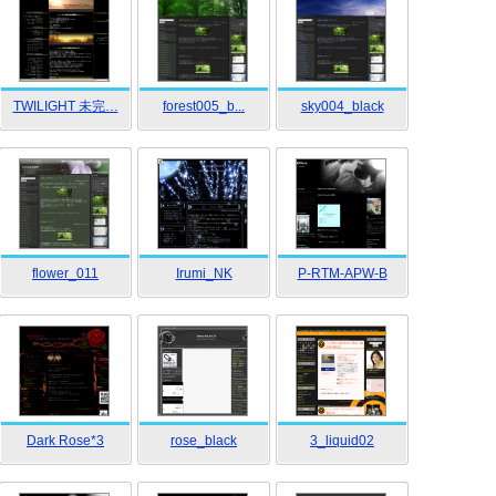
TWILIGHT 未完…
forest005_b...
sky004_black
flower_011
Irumi_NK
P-RTM-APW-B
Dark Rose*3
rose_black
3_liquid02