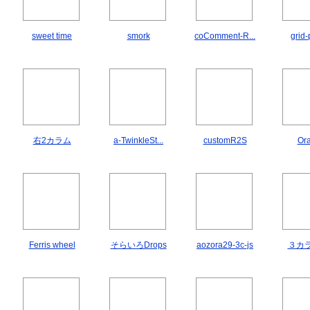
sweet time
smork
coComment-R...
grid-
右2カラム
a-TwinkleSt...
customR2S
Or
Ferris wheel
そらいろDrops
aozora29-3c-js
３カラ