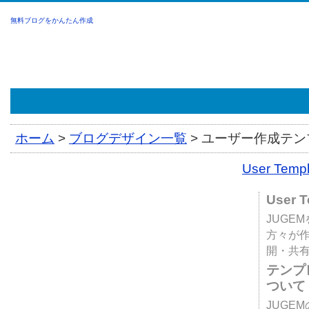
無料ブログをかんたん作成
ホーム
>
ブログデザイン一覧
>
ユーザー作成テンプ
User Tem
User 
JUGE
方々が
開・共