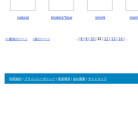
natural
kirakira*blue
smork
manl
... |
8
|
9
|
10
|
11
|
12
|
13
|
14
| ...
<<最初のページ
<前のページ
利用規約
|
プライバシーポリシー
|
推奨環境
|
会社概要
|
サイトマップ