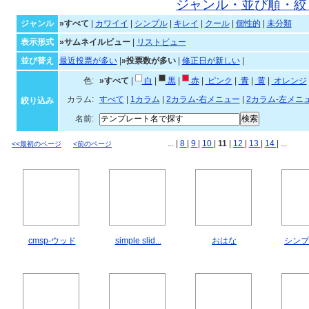
すべてのジャンルのテンプレ
ジャンル・並び順・絞
ジャンル
»すべて
|
カワイイ
|
シンプル
|
キレイ
|
クール
|
個性的
|
未分類
表示形式
»サムネイルビュー
|
リストビュー
並び替え
最近投票が多い
|
»投票数が多い
|
修正日が新しい
|
色:
»すべて
|
白
|
黒
|
赤
|
ピンク
|
青
|
黄
|
オ
カラム:
すべて
|
1カラム
|
2カラム-右メニュー
|
2カラム-左メニ
絞り込み
名前:
... |
8
|
9
|
10
|
11
|
12
|
13
|
14
| ...
<<最初のページ
<前のページ
cmsp-ウッド
simple slid...
おはな
シンプル