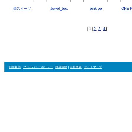
苺スイーツ
Jewel_box
pinkrop
ONE PI
|
1
|
2
|
3
|
4
|
利用規約
|
プライバシーポリシー
|
推奨環境
|
会社概要
|
サイトマップ