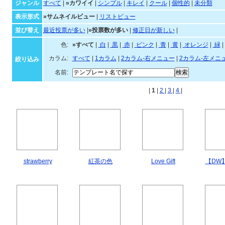
ジャンル
すべて
|
»カワイイ
|
シンプル
|
キレイ
|
クール
|
個性的
|
未分類
表示形式
»サムネイルビュー
|
リストビュー
並び替え
最近投票が多い
|
»投票数が多い
|
修正日が新しい
|
色:
»すべて
|
白
|
黒
|
赤
|
ピンク
|
青
|
黄
|
オレンジ
|
緑
|
カラム:
すべて
|
1カラム
|
2カラム-右メニュー
|
2カラム-左メニ
絞り込み
名前:
|
1
|
2
|
3
|
4
|
strawberry
紅茶の色
Love Gift
【DW】H