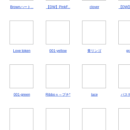
Brownハート...
【DW】PinkF...
clover
【DW】H
Love token
001-yellow
青リンゴ
gr
001-green
Ribboｎ～プチ*
lace
パステ