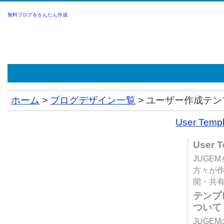
無料ブログをかんたん作成
ホーム
>
ブログデザイン一覧
>
ユーザー作成テンプ
User Tem
User 
JUGE
方々が
開・共