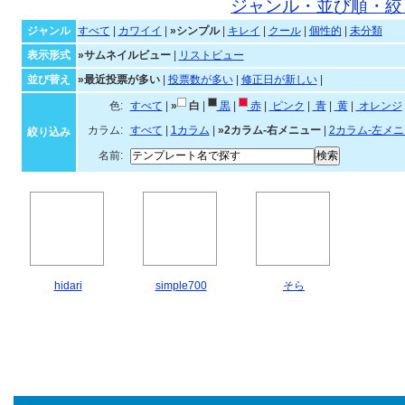
シンプルなテンプレート一
ジャンル・並び順・絞
ジャンル
すべて
|
カワイイ
|
»シンプル
|
キレイ
|
クール
|
個性的
|
未分類
表示形式
»サムネイルビュー
|
リストビュー
並び替え
»最近投票が多い
|
投票数が多い
|
修正日が新しい
|
色:
すべて
|
»
白
|
黒
|
赤
|
ピンク
|
青
|
黄
|
オ
カラム:
すべて
|
1カラム
|
»2カラム-右メニュー
|
2カラム-左メ
絞り込み
名前:
hidari
simple700
そら