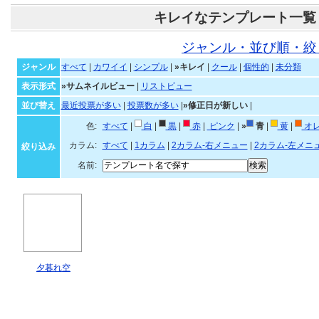
キレイなテンプレート一覧
ジャンル・並び順・絞
ジャンル
すべて
|
カワイイ
|
シンプル
|
»キレイ
|
クール
|
個性的
|
未分類
表示形式
»サムネイルビュー
|
リストビュー
並び替え
最近投票が多い
|
投票数が多い
|
»修正日が新しい
|
色:
すべて
|
白
|
黒
|
赤
|
ピンク
|
»
青
|
黄
|
オ
カラム:
すべて
|
1カラム
|
2カラム-右メニュー
|
2カラム-左メニ
絞り込み
名前:
夕暮れ空