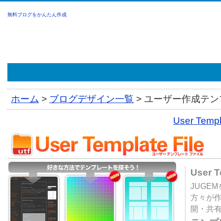
無料ブログをかんたん作成
ホーム
>
ブログデザイン一覧
>
ユーザー作成テンプ
User Tem
User 
JUGE
方々が
開・共