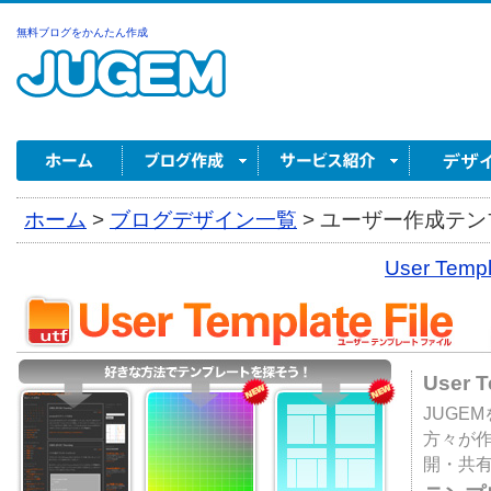
無料ブログをかんたん作成
ホーム
>
ブログデザイン一覧
>
ユーザー作成テンプ
User Tem
User 
JUGE
方々が
開・共