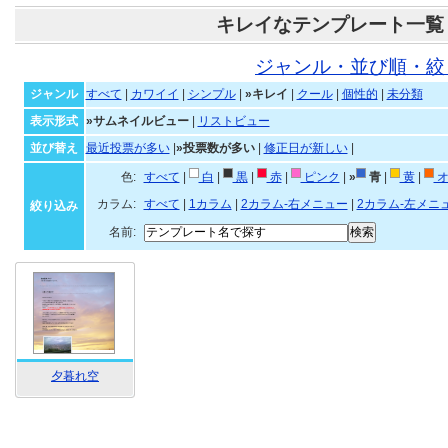
キレイなテンプレート一覧
ジャンル・並び順・絞
ジャンル
すべて
|
カワイイ
|
シンプル
|
»キレイ
|
クール
|
個性的
|
未分類
表示形式
»サムネイルビュー
|
リストビュー
並び替え
最近投票が多い
|
»投票数が多い
|
修正日が新しい
|
色:
すべて
|
白
|
黒
|
赤
|
ピンク
|
»
青
|
黄
|
オ
カラム:
すべて
|
1カラム
|
2カラム-右メニュー
|
2カラム-左メニ
絞り込み
名前:
夕暮れ空