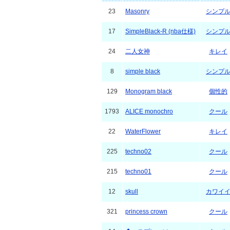
23
Masonry
シンプ
17
SimpleBlack-R (nba仕様)
シンプ
24
二人女神
キレイ
8
simple black
シンプ
129
Monogram black
個性的
1793
ALICE monochro
クール
22
WaterFlower
キレイ
225
techno02
クール
215
techno01
クール
12
skull
カワイ
321
princess crown
クール