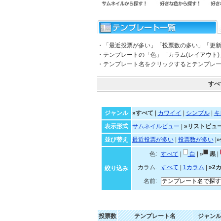
・「最近投票が多い」「投票数の多い」「更
・テンプレートの「色」「カラム(レイアウト
・テンプレート名をクリックするとテンプレ
すべ
ジャンル
»すべて
|
カワイイ
|
シンプル
|
キ
表示形式
サムネイルビュー
|
»リストビュ
並び替え
最近投票が多い
|
投票数が多い
|
色:
すべて
|
白
|
»
黒
|
カラム:
すべて
|
1カラム
|
»2
絞り込み
名前:
投票数
テンプレート名
ジャン