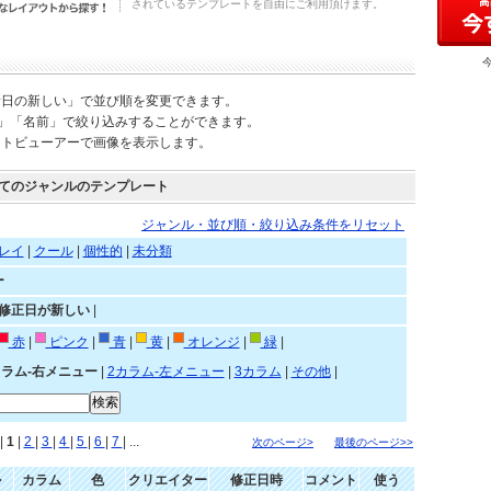
されているテンプレートを自由にご利用頂けます。
新日の新しい」で並び順を変更できます。
)」「名前」で絞り込みすることができます。
ートビューアーで画像を表示します。
てのジャンルのテンプレート
ジャンル・並び順・絞り込み条件をリセット
レイ
|
クール
|
個性的
|
未分類
ー
»修正日が新しい
|
赤
|
ピンク
|
青
|
黄
|
オレンジ
|
緑
|
カラム-右メニュー
|
2カラム-左メニュー
|
3カラム
|
その他
|
|
1
|
2
|
3
|
4
|
5
|
6
|
7
| ...
次のページ>
最後のページ>>
ル
カラム
色
クリエイター
修正日時
コメント
使う