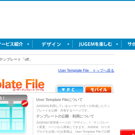
テンプレート「utf」
User Template File トップへ戻る
User Template Fileについて
JUGEMを利用しているユーザーの方々が作成したテン
プレートを公開・共有するページです。
テンプレートの公開・利用について
JUGEMの管理者ページの「デザイン」>「テンプレー
ト変更」ページから簡単にできます。JUGEM、ロリポ
ブログをお使いのお客様は、User Template Fileで公開