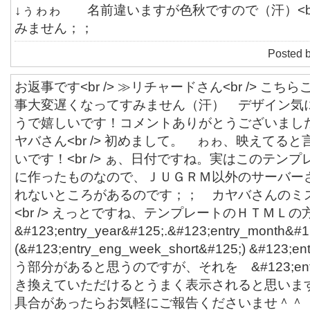
↓ぅゎゎ 名前違いますが色秋ですので（汗）<br
みません；；
Posted 
お返事です<br /> ≫リチャードさん<br /> こ
事大変遅くなってすみません（汗） デザイン気
うで嬉しいです！コメントありがとうございました<br 
ヤバさん<br /> 初めまして。 ゎゎ、映えてる
いです！<br /> ぁ、日付ですね。実はこのテン
に作ったものなので、ＪＵＧＲＭ以外のサーバー
れないところがあるのです；； カヤバさんのミ
<br /> えっとですね、テンプレートのＨＴＭＬの
&#123;entry_year&#125;.&#123;entry_month&#1
(&#123;entry_eng_week_short&#125;) &#123;
う部分があると思うのですが、それを &#123;entry
き換えていただけるとうまく表示されると思います。<
具合があったらお気軽にご報告くださいませ＾＾