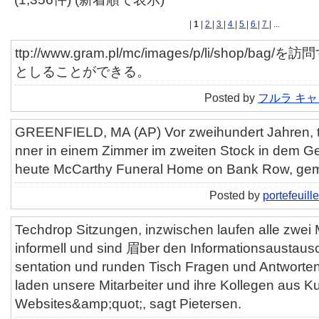
|
1
|
2
|
3
|
4
|
5
|
6
|
7
| ...
ttp://www.gram.pl/mc/images/p/li/shop/
としることができる。
Posted by
フルラ キ
GREENFIELD, MA (AP) Vor zweihundert Jahren, 
nner in einem Zimmer im zweiten Stock in dem 
heute McCarthy Funeral Home on Bank Row, gem
Posted by
portefeuill
Techdrop Sitzungen, inzwischen laufen alle zwei 
informell und sind 眉ber den Informationsaustaus
sentation und runden Tisch Fragen und Antworte
laden unsere Mitarbeiter und ihre Kollegen aus K
Websites&amp;quot;, sagt Pietersen.