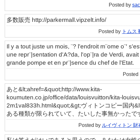
Posted by
sac
多数販売 http://parkermall.vipzelt.info/
Posted by
トムス 
Il y a tout juste un mois, ¨? l'endroit m¨ome o¨′ s'est
une repr¨|sentation d'A?da, l'op¨|ra de Verdi, avait 
grande pompe et en pr¨|sence du chef de l'Etat.
Posted
あと&lt;ahref=&quot;http://www.kita-
koumuten.co.jp/office/data/louisvuitton/kita-louisvu
2m1val833h.html&quot;&gt;ヴィトンコピー国内&
ある種類が限られていて、たいした事無かったで
Posted by
ルイヴィトン 財