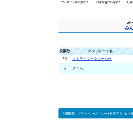
み
み
投票数
テンプレート名
30
ストライプとクローバー
5
さくら。
利用規約
|
プライバシーポリシー
|
推奨環境
|
会社