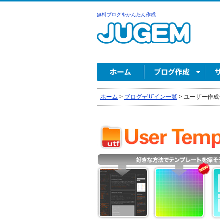
無料ブログをかんたん作成
ホーム
>
ブログデザイン一覧
>
ユーザー作成