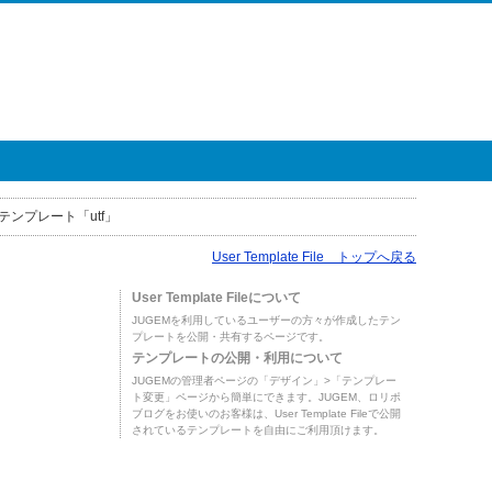
テンプレート「utf」
User Template File トップへ戻る
User Template Fileについて
JUGEMを利用しているユーザーの方々が作成したテン
プレートを公開・共有するページです。
テンプレートの公開・利用について
JUGEMの管理者ページの「デザイン」>「テンプレー
ト変更」ページから簡単にできます。JUGEM、ロリポ
ブログをお使いのお客様は、User Template Fileで公開