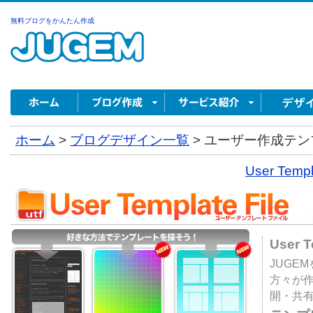
無料ブログをかんたん作成
ホーム
>
ブログデザイン一覧
>
ユーザー作成テンプ
User Tem
User 
JUGE
方々が
開・共