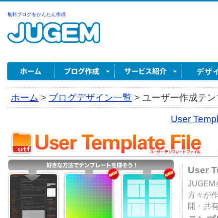
無料ブログをかんたん作成
ホーム
>
ブログデザイン一覧
>
ユーザー作成テンプ
User Tem
User 
JUGE
方々が
開・共