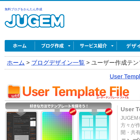
無料ブログをかんたん作成
ホーム
>
ブログデザイン一覧
>
ユーザー作成テンプ
User Tem
User 
JUGE
方々が
開・共