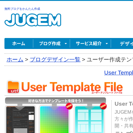
無料ブログをかんたん作成
ホーム
>
ブログデザイン一覧
>
ユーザー作成テンプ
User Tem
User 
JUGE
方々が
開・共