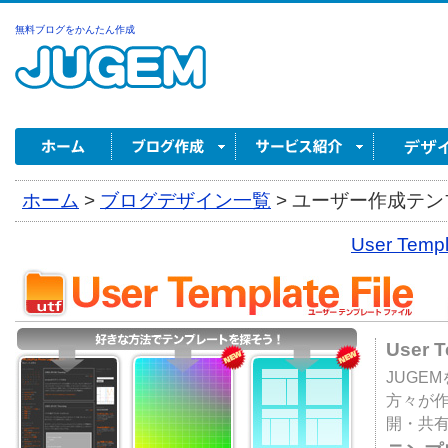
無料ブログをかんたん作成
ホーム
>
ブログデザイン一覧
>
ユーザー作成テンプ
User Tem
User 
JUGE
方々が
開・共