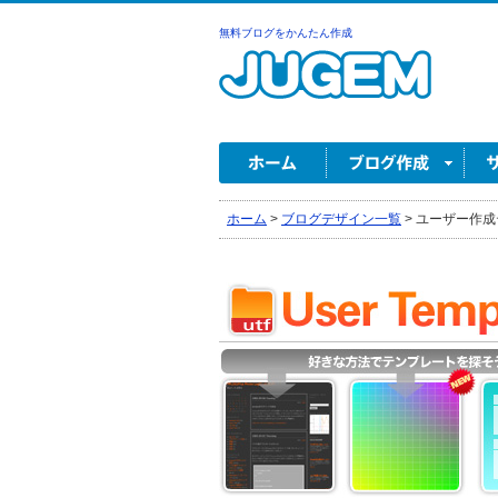
無料ブログをかんたん作成
ホーム
>
ブログデザイン一覧
>
ユーザー作成