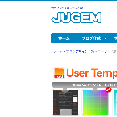
無料ブログをかんたん作成
ホーム
>
ブログデザイン一覧
>
ユーザー作成