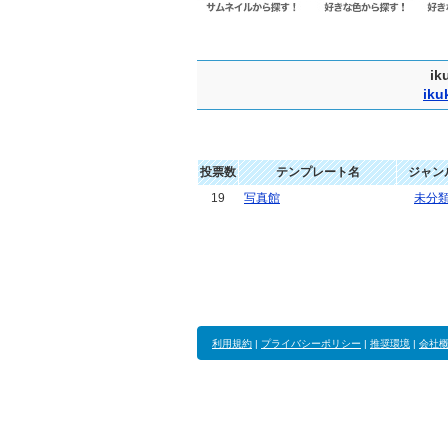
i
ik
投票数
テンプレート名
ジャン
19
写真館
未分
利用規約
|
プライバシーポリシー
|
推奨環境
|
会社