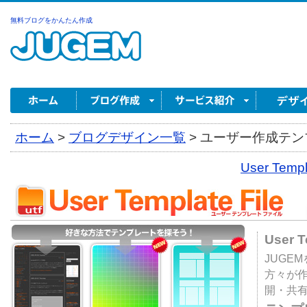
無料ブログをかんたん作成
ホーム
>
ブログデザイン一覧
>
ユーザー作成テンプ
User Tem
User 
JUGE
方々が
開・共