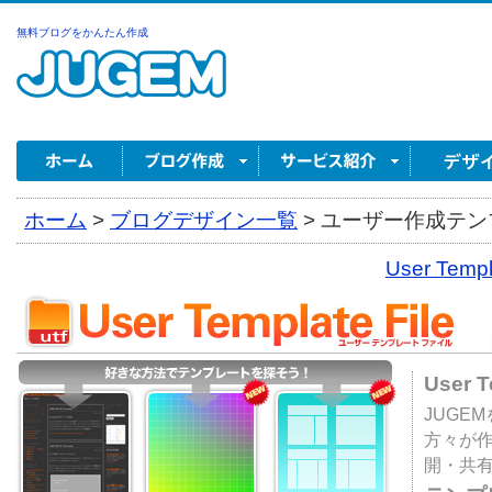
無料ブログをかんたん作成
ホーム
>
ブログデザイン一覧
>
ユーザー作成テンプ
User Tem
User 
JUGE
方々が
開・共