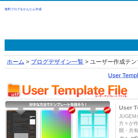
無料ブログをかんたん作成
ホーム
>
ブログデザイン一覧
>
ユーザー作成テンプ
User Tem
User 
JUGE
方々が
開・共