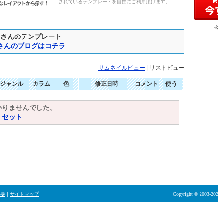
されているテンプレートを自由にご利用頂けます。
さんのテンプレート
さんのブログはコチラ
サムネイルビュー
| リストビュー
ジャンル
カラム
色
修正日時
コメント
使う
かりませんでした。
リセット
概要
|
サイトマップ
Copyright © 2003-