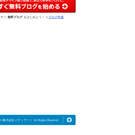
今すぐ
無料ブログ
をはじめよう！ ≫
ブログ作成
2021 株式会社メディアーノ All Rights Reserved.