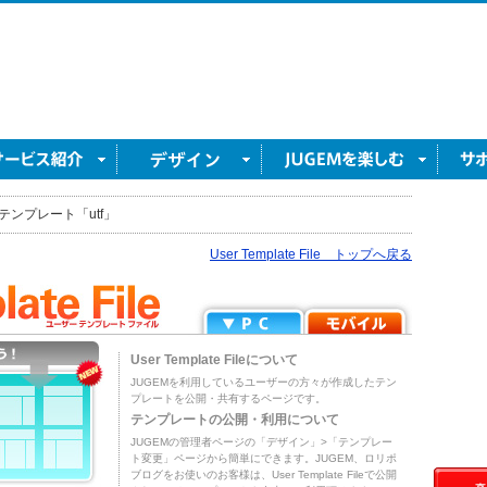
テンプレート「utf」
User Template File トップへ戻る
User Template Fileについて
JUGEMを利用しているユーザーの方々が作成したテン
プレートを公開・共有するページです。
テンプレートの公開・利用について
JUGEMの管理者ページの「デザイン」>「テンプレー
ト変更」ページから簡単にできます。JUGEM、ロリポ
ブログをお使いのお客様は、User Template Fileで公開