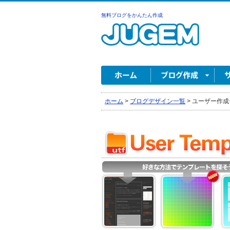
無料ブログをかんたん作成
ホーム
>
ブログデザイン一覧
>
ユーザー作成