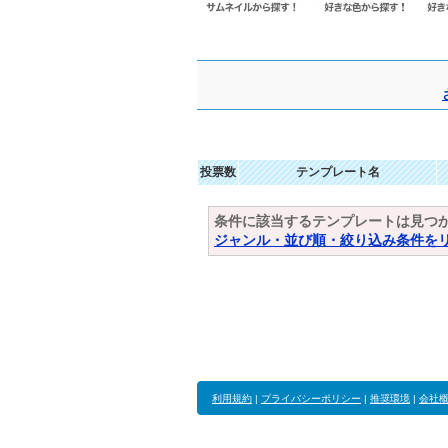
投票数
テンプレート名
条件に該当するテンプレートは見つ
ジャンル・並び順・絞り込み条件を
利用規約
|
プライバシーポリシー
|
推奨環境
|
会社