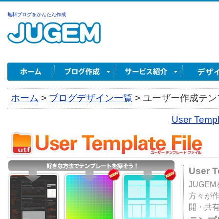
無料ブログをかんたん作成
ホーム
>
ブログデザイン一覧
>
ユーザー作成テンプ
User Tem
User 
JUGE
方々が
開・共