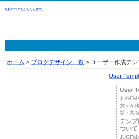
無料ブログをかんたん作成
ホーム
>
ブログデザイン一覧
>
ユーザー作成テンプ
User Tem
User 
JUGE
方々が
開・共