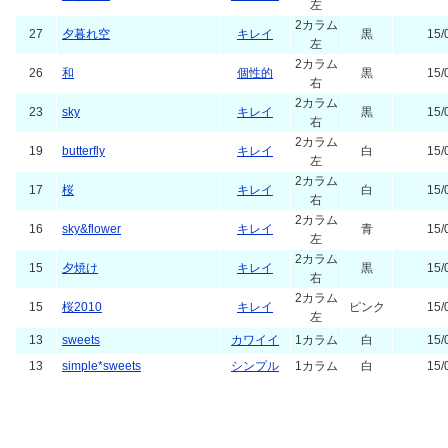
2カラム
32
pink*flower
キレイ
ピンク
15/
左
2カラム
30
みずたま
シンプル
白
15/
左
2カラム
27
夕暮れ空
キレイ
黒
15/
左
2カラム
26
和
個性的
黒
15/
右
2カラム
23
sky
キレイ
黒
15/
右
2カラム
19
butterfly
キレイ
白
15/
左
2カラム
17
桜
キレイ
白
15/
右
2カラム
16
sky&flower
キレイ
青
15/
左
2カラム
15
夕焼け
キレイ
黒
15/
右
2カラム
15
桜2010
キレイ
ピンク
15/
左
13
sweets
カワイイ
1カラム
白
15/
13
simple*sweets
シンプル
1カラム
白
15/