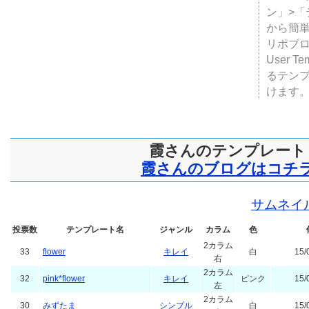
テンプ
ついて
JUGE
ン」>
から簡単
リポブ
User T
るテン
けます
霞さんのテンプレート
霞さんのブログはコチ
サムネイ
投票数
テンプレート名
ジャンル
カラム
色
2カラム
33
flower
キレイ
白
15/
右