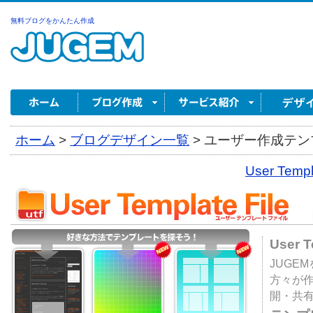
無料ブログをかんたん作成
ホーム
>
ブログデザイン一覧
>
ユーザー作成テンプ
User Tem
User 
JUGE
方々が
開・共