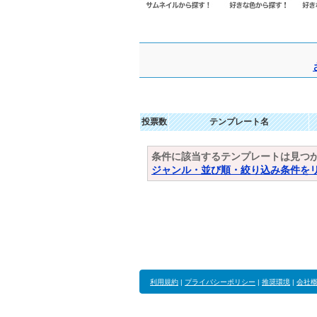
投票数
テンプレート名
条件に該当するテンプレートは見つ
ジャンル・並び順・絞り込み条件を
利用規約
|
プライバシーポリシー
|
推奨環境
|
会社