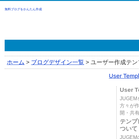
無料ブログをかんたん作成
ホーム
>
ブログデザイン一覧
>
ユーザー作成テンプ
User Tem
User 
JUGE
方々が
開・共