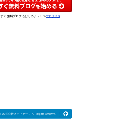
今すぐ
無料ブログ
をはじめよう！ ≫
ブログ作成
2021 株式会社メディアーノ All Rights Reserved.