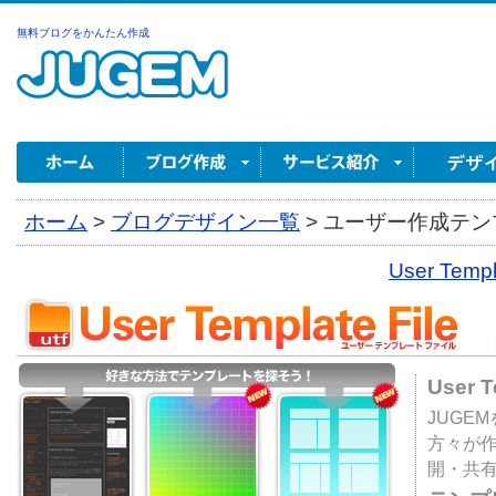
無料ブログをかんたん作成
ホーム
>
ブログデザイン一覧
>
ユーザー作成テンプ
User Tem
User 
JUGE
方々が
開・共