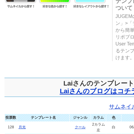
テンプ
ついて
JUGE
ン」>
から簡単
リポブ
User T
るテン
けます
Laiさんのテンプレー
Laiさんのブログはコチ
サムネイ
投票数
テンプレート名
ジャンル
カラム
色
2カラム
128
月光
クール
白
06
左