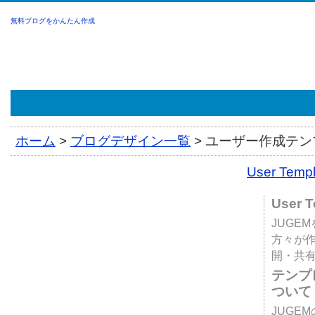
無料ブログをかんたん作成
ホーム
>
ブログデザイン一覧
>
ユーザー作成テンプ
User Tem
User 
JUGE
方々が
開・共