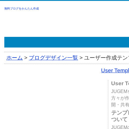
無料ブログをかんたん作成
ホーム
>
ブログデザイン一覧
>
ユーザー作成テンプ
User Tem
User 
JUGE
方々が
開・共