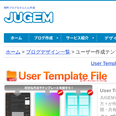
無料ブログをかんたん作成
ホーム
>
ブログデザイン一覧
>
ユーザー作成テンプ
User Tem
User 
JUGE
方々が
開・共